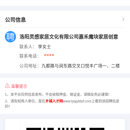
公司信息
洛阳灵感家居文化有限公司嘉禾魔块家居创意
联系人：
李女士
****
联系电话：
公司地址：
九都路与涧东路交叉口悦丰广场一、二楼
温馨提示
1、本平台仅供信息发布，不会收取押金、保证金，请微友务必谨慎！
2、请告知用人单位，是在
乡城人才网
www.lyqjytdyf.com上看到该招聘信息
的！