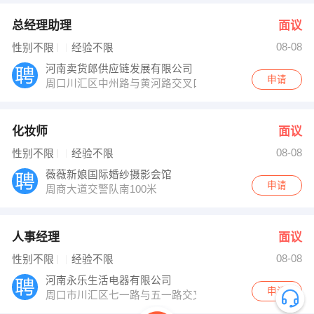
总经理助理
面议
08-08
性别不限
经验不限
河南卖货郎供应链发展有限公司
申请
周口川汇区中州路与黄河路交叉口20米路东
化妆师
面议
08-08
性别不限
经验不限
薇薇新娘国际婚纱摄影会馆
申请
周商大道交警队南100米
人事经理
面议
08-08
性别不限
经验不限
河南永乐生活电器有限公司
申请
周口市川汇区七一路与五一路交叉口万顺达百货负一楼永